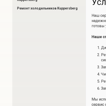
Усл
Ремонт холодильников Kuppersberg
Наш сер
надежны
готовы 
Наши с
Ди
Ре
си
За
Чи
Ре
За
Мы испо
сервис 