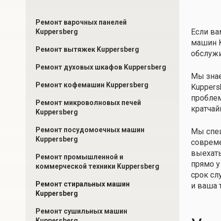
Ремонт варочных панелей
Если ва
Kuppersberg
машин K
Ремонт вытяжек Kuppersberg
обслужи
Ремонт духовых шкафов Kuppersberg
Мы знае
Ремонт кофемашин Kuppersberg
Kuppers
проблем
Ремонт микроволновых печей
кратчай
Kuppersberg
Ремонт посудомоечных машин
Мы спец
Kuppersberg
совреме
выехать
Ремонт промышленной и
прямо у
коммерческой техники Kuppersberg
срок сл
Ремонт стиральных машин
и ваша 
Kuppersberg
Ремонт сушильных машин
Kuppersberg